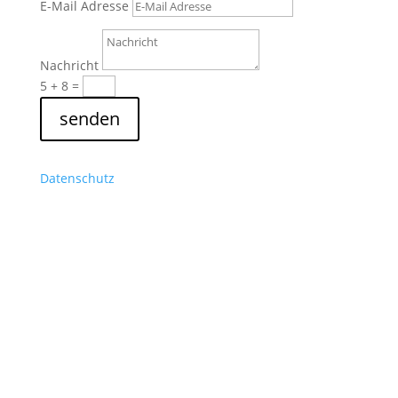
E-Mail Adresse
Nachricht
5 + 8
=
senden
Datenschutz
Vielen Dank für deinen
Besuch!
Ich freu mich sehr, meine Geschichte mit dir teilen
zu dürfen. Schau gerne ab und zu vorbei und hol dir
neue Inputs fürs Schwimmen und deinen
Trainingsalltag.